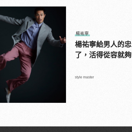
楊祐寧
楊祐寧給男人的忠
了，活得從容就夠
style master