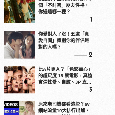
個「不討喜」朋友性格，
你遇過哪一種？
1
你愛對人了沒！五道「真
愛自問」識別你的伴侶是
對的人嗎？
2
比A片更Ａ？「色慾薰心」
的超尺度 18 禁電影，真槍
實彈性愛、自慰、3P 直接
上！
3
原來老司機都看這些？av
網站流量10大排行出爐，