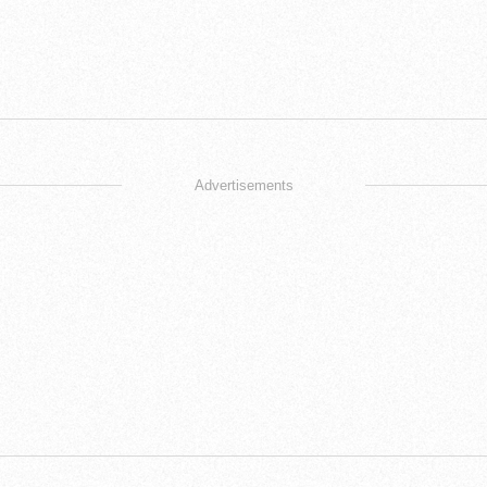
Advertisements