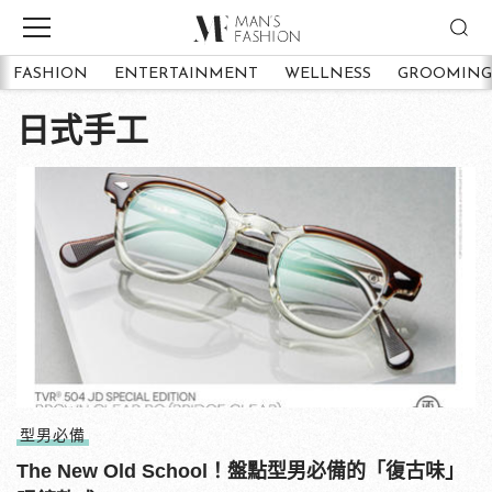
FASHION
ENTERTAINMENT
WELLNESS
GROOMING
日式手工
型男必備
The New Old School！盤點型男必備的「復古味」