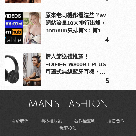
原來老司機都看這些？av
網站流量10大排行出爐，
pornhub只排第3，第1名
竟是他？
4
情人節送禮推薦！
EDIFIER W800BT PLUS
耳罩式無線藍牙耳機，在
耳邊傾訴甜言蜜語
5
關於我們
隱私權政策
著作權聲明
廣告合作
我要投稿