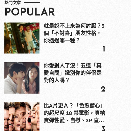
熱門文章
POPULAR
就是說不上來為何討厭？5
個「不討喜」朋友性格，
你遇過哪一種？
1
你愛對人了沒！五道「真
愛自問」識別你的伴侶是
對的人嗎？
2
比A片更Ａ？「色慾薰心」
的超尺度 18 禁電影，真槍
實彈性愛、自慰、3P 直接
上！
3