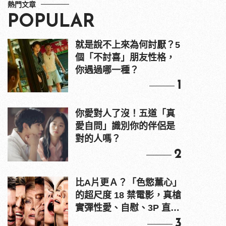
熱門文章
POPULAR
就是說不上來為何討厭？5
個「不討喜」朋友性格，
你遇過哪一種？
1
你愛對人了沒！五道「真
愛自問」識別你的伴侶是
對的人嗎？
2
比A片更Ａ？「色慾薰心」
的超尺度 18 禁電影，真槍
實彈性愛、自慰、3P 直接
上！
3