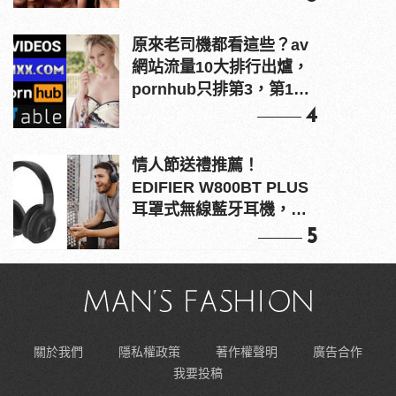
原來老司機都看這些？av
網站流量10大排行出爐，
pornhub只排第3，第1名
竟是他？
4
情人節送禮推薦！
EDIFIER W800BT PLUS
耳罩式無線藍牙耳機，在
耳邊傾訴甜言蜜語
5
關於我們
隱私權政策
著作權聲明
廣告合作
我要投稿