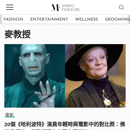
FASHION
ENTERTAINMENT
WELLNESS
GROOMING
麥教授
電影
20個《哈利波特》演員年輕時與電影中的對比照：佛