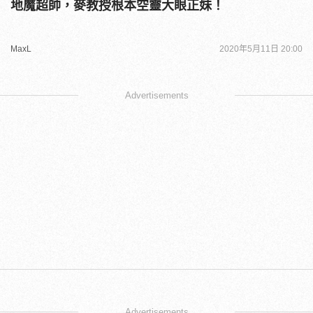
地魔超帥，麥教授根本空靈大眼正妹！
MaxL
2020年5月11日 20:00
Advertisements
Advertisements