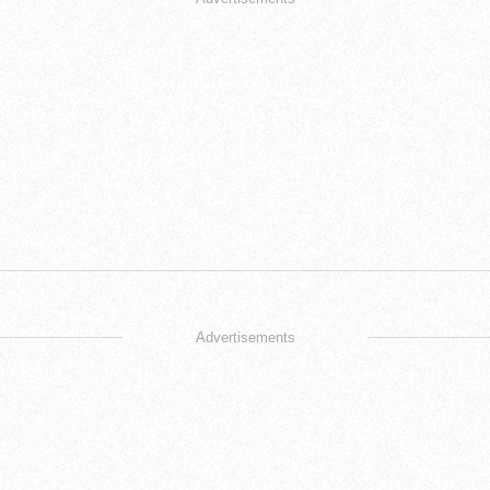
Advertisements