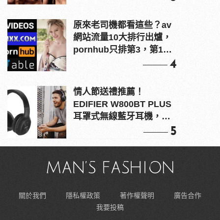
原來老司機都看這些？av
網站流量10大排行出爐，
pornhub只排第3，第1名
竟是他？
4
情人節送禮推薦！
EDIFIER W800BT PLUS
耳罩式無線藍牙耳機，在
耳邊傾訴甜言蜜語
5
關於我們
隱私權政策
著作權聲明
廣告合作
我要投稿