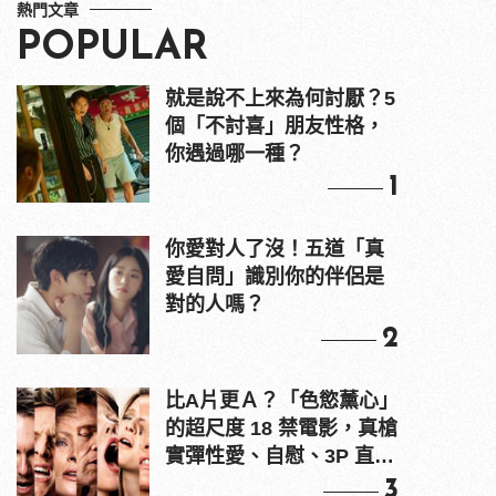
熱門文章
POPULAR
就是說不上來為何討厭？5
個「不討喜」朋友性格，
你遇過哪一種？
1
你愛對人了沒！五道「真
愛自問」識別你的伴侶是
對的人嗎？
2
比A片更Ａ？「色慾薰心」
的超尺度 18 禁電影，真槍
實彈性愛、自慰、3P 直接
上！
3