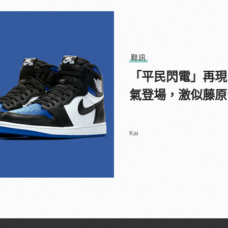
鞋訊
「平民閃電」再現？AJ
氣登場，激似藤原
Kai