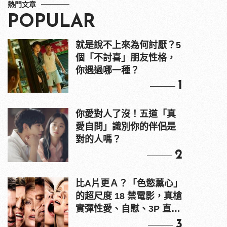
熱門文章
POPULAR
就是說不上來為何討厭？5
個「不討喜」朋友性格，
你遇過哪一種？
1
你愛對人了沒！五道「真
愛自問」識別你的伴侶是
對的人嗎？
2
比A片更Ａ？「色慾薰心」
的超尺度 18 禁電影，真槍
實彈性愛、自慰、3P 直接
上！
3