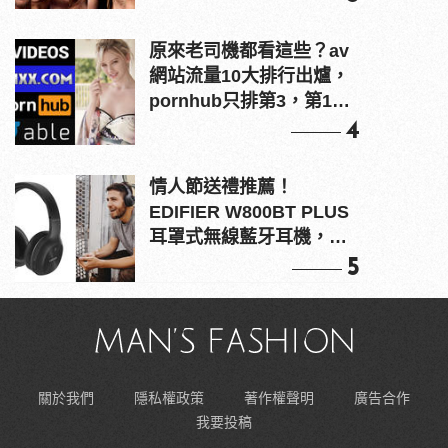
原來老司機都看這些？av
網站流量10大排行出爐，
pornhub只排第3，第1名
竟是他？
4
情人節送禮推薦！
EDIFIER W800BT PLUS
耳罩式無線藍牙耳機，在
耳邊傾訴甜言蜜語
5
關於我們
隱私權政策
著作權聲明
廣告合作
我要投稿