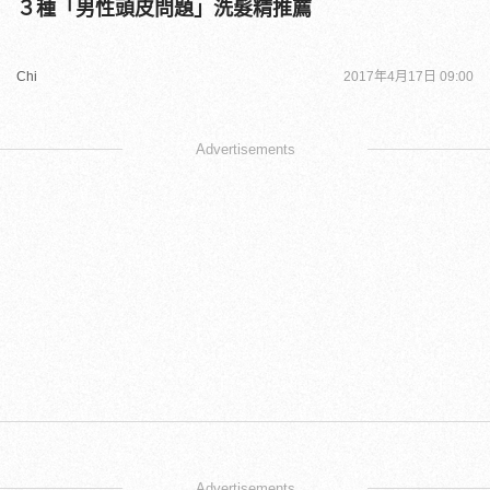
３種「男性頭皮問題」洗髮精推薦
Chi
2017年4月17日 09:00
Advertisements
Advertisements