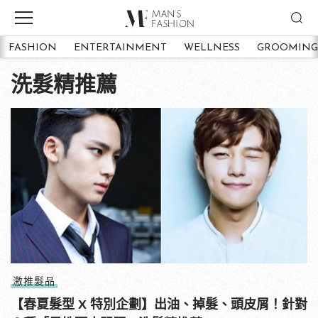
FASHION
ENTERTAINMENT
WELLNESS
GROOMING
洗髮精推薦
激推髮品
【春夏髮型 X 特別企劃】出油、掉髮、頭皮屑！針對