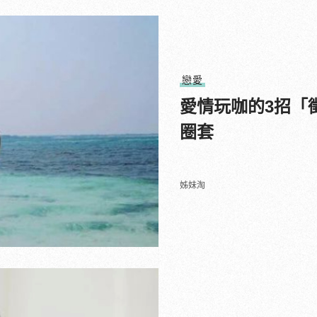
戀愛
愛情玩咖的3招「
圈套
姊妹淘