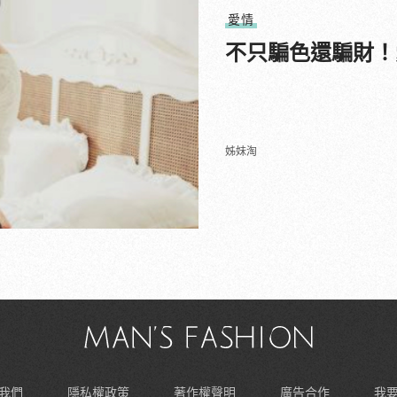
愛情
不只騙色還騙財！
姊妹淘
我們
隱私權政策
著作權聲明
廣告合作
我