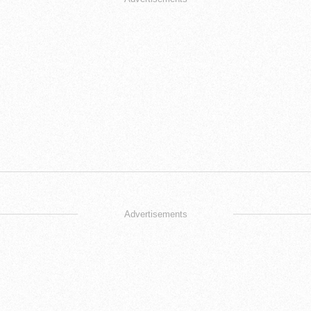
Advertisements