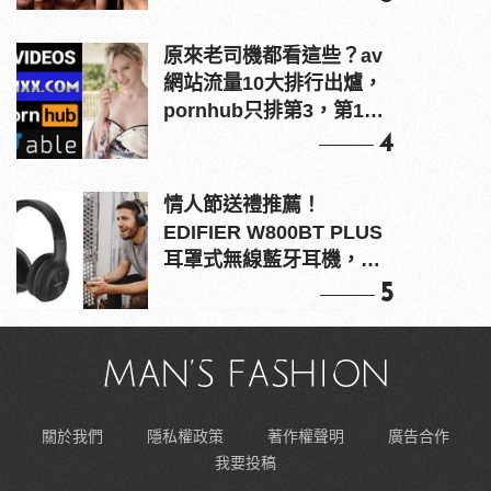
原來老司機都看這些？av
網站流量10大排行出爐，
pornhub只排第3，第1名
竟是他？
4
情人節送禮推薦！
EDIFIER W800BT PLUS
耳罩式無線藍牙耳機，在
耳邊傾訴甜言蜜語
5
關於我們
隱私權政策
著作權聲明
廣告合作
我要投稿