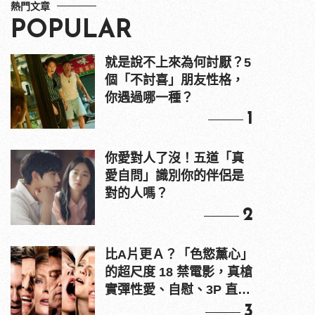
熱門文章
POPULAR
就是說不上來為何討厭？5
個「不討喜」朋友性格，
你遇過哪一種？
1
你愛對人了沒！五道「真
愛自問」識別你的伴侶是
對的人嗎？
2
比A片更Ａ？「色慾薰心」
的超尺度 18 禁電影，真槍
實彈性愛、自慰、3P 直接
上！
3