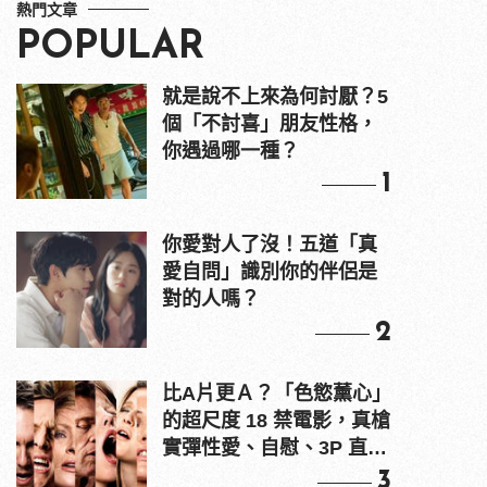
熱門文章
POPULAR
就是說不上來為何討厭？5
個「不討喜」朋友性格，
你遇過哪一種？
1
你愛對人了沒！五道「真
愛自問」識別你的伴侶是
對的人嗎？
2
比A片更Ａ？「色慾薰心」
的超尺度 18 禁電影，真槍
實彈性愛、自慰、3P 直接
上！
3