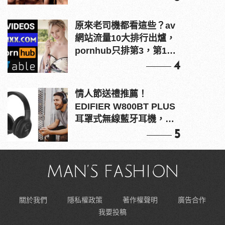
原來老司機都看這些？av
網站流量10大排行出爐，
pornhub只排第3，第1名
竟是他？
4
情人節送禮推薦！
EDIFIER W800BT PLUS
耳罩式無線藍牙耳機，在
耳邊傾訴甜言蜜語
5
關於我們
隱私權政策
著作權聲明
廣告合作
我要投稿