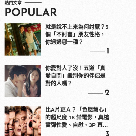
熱門文章
POPULAR
就是說不上來為何討厭？5
個「不討喜」朋友性格，
你遇過哪一種？
1
你愛對人了沒！五道「真
愛自問」識別你的伴侶是
對的人嗎？
2
比A片更Ａ？「色慾薰心」
的超尺度 18 禁電影，真槍
實彈性愛、自慰、3P 直接
上！
3