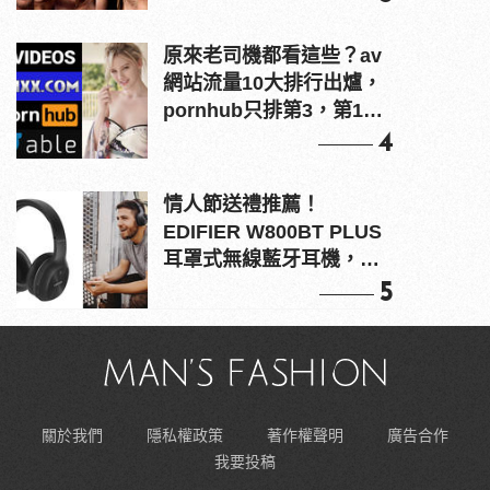
原來老司機都看這些？av
網站流量10大排行出爐，
pornhub只排第3，第1名
竟是他？
4
情人節送禮推薦！
EDIFIER W800BT PLUS
耳罩式無線藍牙耳機，在
耳邊傾訴甜言蜜語
5
關於我們
隱私權政策
著作權聲明
廣告合作
我要投稿