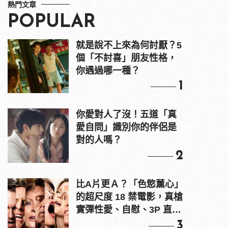
熱門文章
POPULAR
就是說不上來為何討厭？5
個「不討喜」朋友性格，
你遇過哪一種？
1
你愛對人了沒！五道「真
愛自問」識別你的伴侶是
對的人嗎？
2
比A片更Ａ？「色慾薰心」
的超尺度 18 禁電影，真槍
實彈性愛、自慰、3P 直接
上！
3