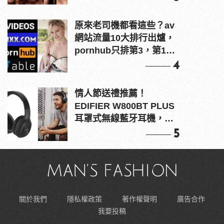
原來老司機都看這些？av
網站流量10大排行出爐，
pornhub只排第3，第1名
竟是他？
4
情人節送禮推薦！
EDIFIER W800BT PLUS
耳罩式無線藍牙耳機，在
耳邊傾訴甜言蜜語
5
關於我們
隱私權政策
著作權聲明
廣告合作
我要投稿