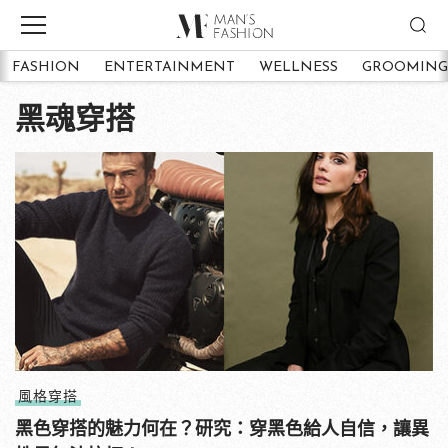
FASHION
ENTERTAINMENT
WELLNESS
GROOMING
黑魂穿搭
風格穿搭
黑色穿搭的魅力何在？研究：穿黑色給人自信，讓異