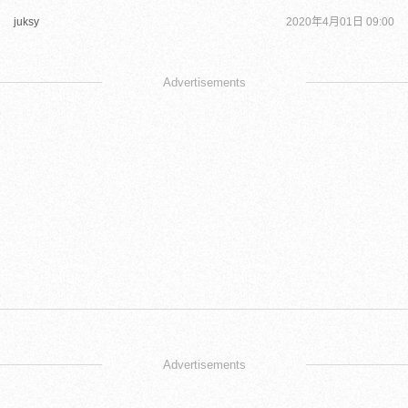
juksy
2020年4月01日 09:00
Advertisements
Advertisements