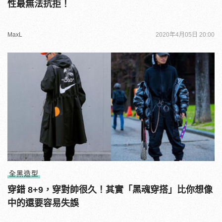
性最無法抗拒！
MaxL
2020年4月05日 20:00
全黑造型
穿錯 8+9，穿對帥很久！其實「黑魂穿搭」比你想像
中的還要容易失誤