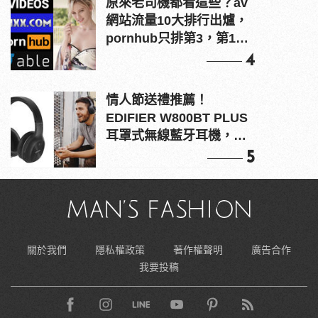
原來老司機都看這些？av
網站流量10大排行出爐，
pornhub只排第3，第1名
竟是他？
4
情人節送禮推薦！
EDIFIER W800BT PLUS
耳罩式無線藍牙耳機，在
耳邊傾訴甜言蜜語
5
關於我們
隱私權政策
著作權聲明
廣告合作
我要投稿