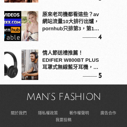
原來老司機都看這些？av
網站流量10大排行出爐，
pornhub只排第3，第1名
竟是他？
4
情人節送禮推薦！
EDIFIER W800BT PLUS
耳罩式無線藍牙耳機，在
耳邊傾訴甜言蜜語
5
關於我們
隱私權政策
著作權聲明
廣告合作
我要投稿