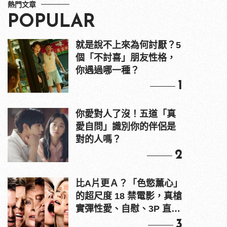
熱門文章
POPULAR
就是說不上來為何討厭？5
個「不討喜」朋友性格，
你遇過哪一種？
1
你愛對人了沒！五道「真
愛自問」識別你的伴侶是
對的人嗎？
2
比A片更Ａ？「色慾薰心」
的超尺度 18 禁電影，真槍
實彈性愛、自慰、3P 直接
上！
3