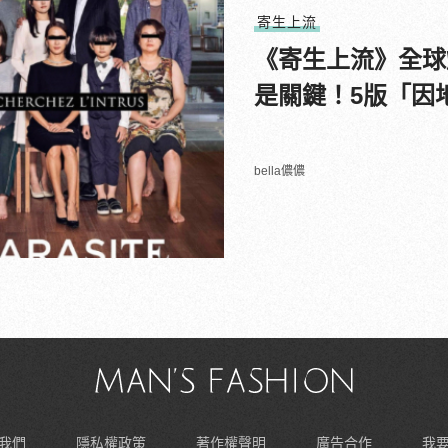
寄生上流
《寄生上流》全球
是關鍵！5版「因
bella儂儂
我們
隱私權政策
著作權聲明
廣告合作
我