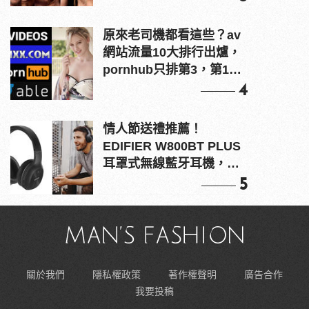
原來老司機都看這些？av
網站流量10大排行出爐，
pornhub只排第3，第1名
竟是他？
4
情人節送禮推薦！
EDIFIER W800BT PLUS
耳罩式無線藍牙耳機，在
耳邊傾訴甜言蜜語
5
關於我們
隱私權政策
著作權聲明
廣告合作
我要投稿