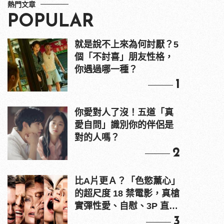
熱門文章
POPULAR
就是說不上來為何討厭？5
個「不討喜」朋友性格，
你遇過哪一種？
1
你愛對人了沒！五道「真
愛自問」識別你的伴侶是
對的人嗎？
2
比A片更Ａ？「色慾薰心」
的超尺度 18 禁電影，真槍
實彈性愛、自慰、3P 直接
上！
3