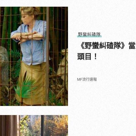
野蠻糾碴隊
《野蠻糾碴隊》當
頭目！
MF流行速報