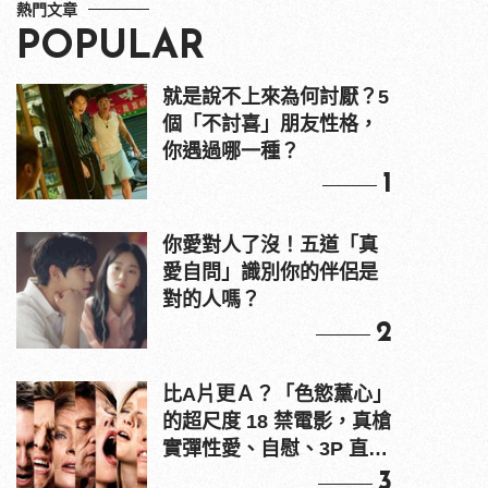
熱門文章
POPULAR
就是說不上來為何討厭？5
個「不討喜」朋友性格，
你遇過哪一種？
1
你愛對人了沒！五道「真
愛自問」識別你的伴侶是
對的人嗎？
2
比A片更Ａ？「色慾薰心」
的超尺度 18 禁電影，真槍
實彈性愛、自慰、3P 直接
上！
3