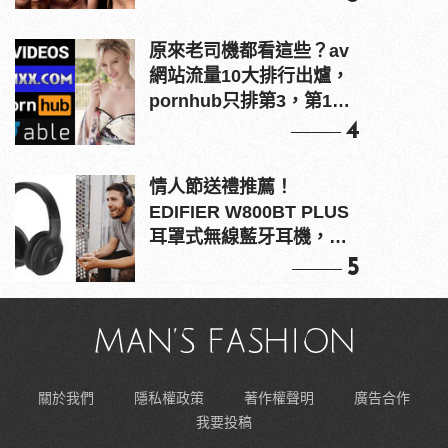
原來老司機都看這些？av
網站流量10大排行出爐，
pornhub只排第3，第1名
竟是他？
4
情人節送禮推薦！
EDIFIER W800BT PLUS
耳罩式無線藍牙耳機，在
耳邊傾訴甜言蜜語
5
關於我們
隱私權政策
著作權聲明
廣告合作
我要投稿