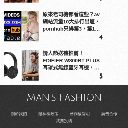
原來老司機都看這些？av
網站流量10大排行出爐，
pornhub只排第3，第1名
竟是他？
4
情人節送禮推薦！
EDIFIER W800BT PLUS
耳罩式無線藍牙耳機，在
耳邊傾訴甜言蜜語
5
關於我們
隱私權政策
著作權聲明
廣告合作
我要投稿