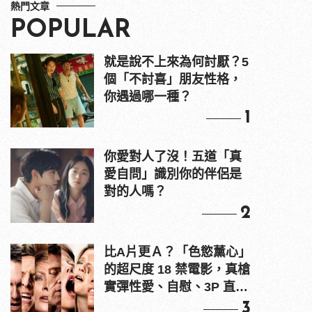
熱門文章
POPULAR
就是說不上來為何討厭？5
個「不討喜」朋友性格，
你遇過哪一種？
1
你愛對人了沒！五道「真
愛自問」識別你的伴侶是
對的人嗎？
2
比A片更Ａ？「色慾薰心」
的超尺度 18 禁電影，真槍
實彈性愛、自慰、3P 直接
上！
3