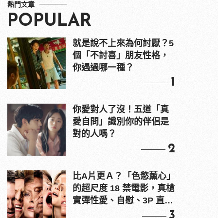
熱門文章
POPULAR
就是說不上來為何討厭？5
個「不討喜」朋友性格，
你遇過哪一種？
1
你愛對人了沒！五道「真
愛自問」識別你的伴侶是
對的人嗎？
2
比A片更Ａ？「色慾薰心」
的超尺度 18 禁電影，真槍
實彈性愛、自慰、3P 直接
上！
3