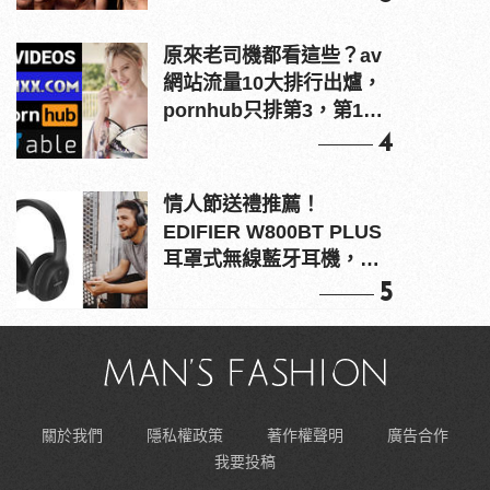
原來老司機都看這些？av
網站流量10大排行出爐，
pornhub只排第3，第1名
竟是他？
4
情人節送禮推薦！
EDIFIER W800BT PLUS
耳罩式無線藍牙耳機，在
耳邊傾訴甜言蜜語
5
關於我們
隱私權政策
著作權聲明
廣告合作
我要投稿