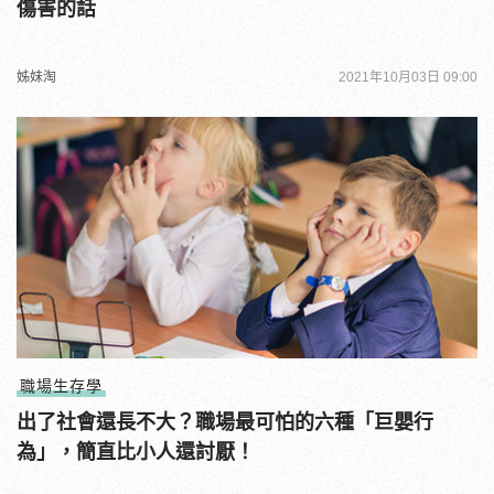
傷害的話
姊妹淘
2021年10月03日 09:00
職場生存學
出了社會還長不大？職場最可怕的六種「巨嬰行
為」，簡直比小人還討厭！