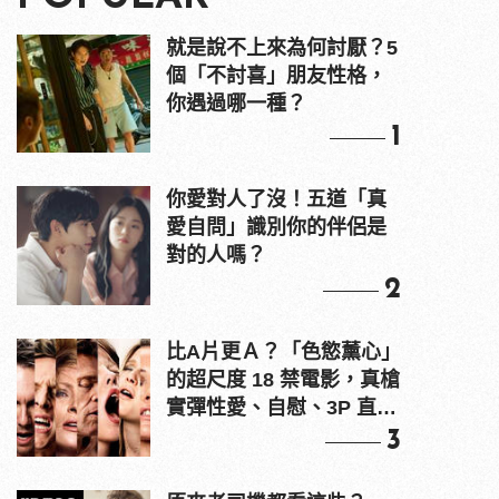
就是說不上來為何討厭？5
個「不討喜」朋友性格，
你遇過哪一種？
1
你愛對人了沒！五道「真
愛自問」識別你的伴侶是
對的人嗎？
2
比A片更Ａ？「色慾薰心」
的超尺度 18 禁電影，真槍
實彈性愛、自慰、3P 直接
上！
3