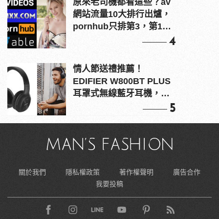
原來老司機都看這些？av
網站流量10大排行出爐，
pornhub只排第3，第1名
竟是他？
4
情人節送禮推薦！
EDIFIER W800BT PLUS
耳罩式無線藍牙耳機，在
耳邊傾訴甜言蜜語
5
關於我們
隱私權政策
著作權聲明
廣告合作
我要投稿