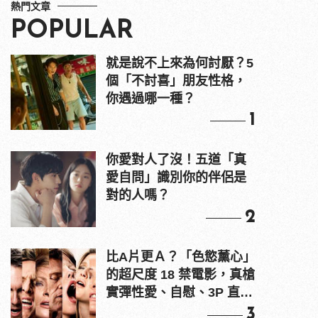
熱門文章
POPULAR
就是說不上來為何討厭？5
個「不討喜」朋友性格，
你遇過哪一種？
1
你愛對人了沒！五道「真
愛自問」識別你的伴侶是
對的人嗎？
2
比A片更Ａ？「色慾薰心」
的超尺度 18 禁電影，真槍
實彈性愛、自慰、3P 直接
上！
3