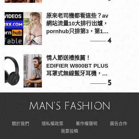
原來老司機都看這些？av
網站流量10大排行出爐，
pornhub只排第3，第1名
竟是他？
4
情人節送禮推薦！
EDIFIER W800BT PLUS
耳罩式無線藍牙耳機，在
耳邊傾訴甜言蜜語
5
關於我們
隱私權政策
著作權聲明
廣告合作
我要投稿