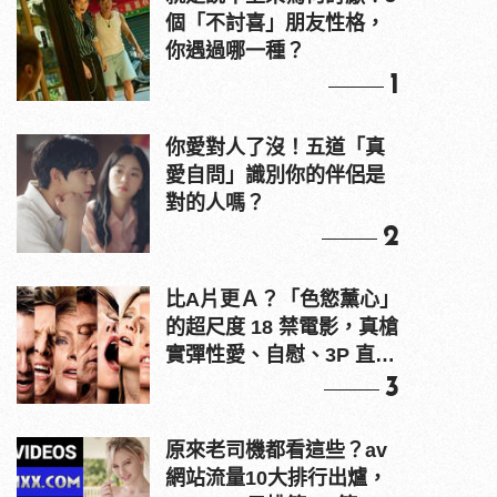
個「不討喜」朋友性格，
你遇過哪一種？
1
你愛對人了沒！五道「真
愛自問」識別你的伴侶是
對的人嗎？
2
比A片更Ａ？「色慾薰心」
的超尺度 18 禁電影，真槍
實彈性愛、自慰、3P 直接
上！
3
原來老司機都看這些？av
網站流量10大排行出爐，