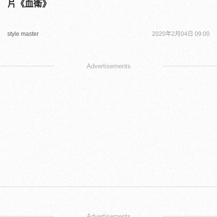
片《血衛》
style master
2020年2月04日 09:00
Advertisements
Advertisements