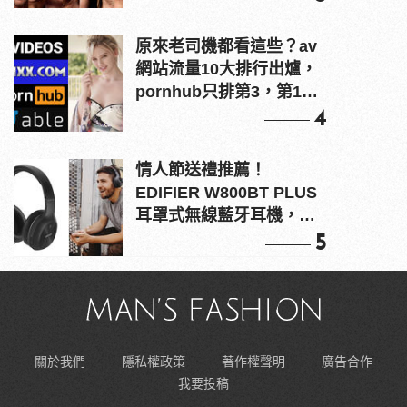
原來老司機都看這些？av
網站流量10大排行出爐，
pornhub只排第3，第1名
竟是他？
4
情人節送禮推薦！
EDIFIER W800BT PLUS
耳罩式無線藍牙耳機，在
耳邊傾訴甜言蜜語
5
關於我們
隱私權政策
著作權聲明
廣告合作
我要投稿