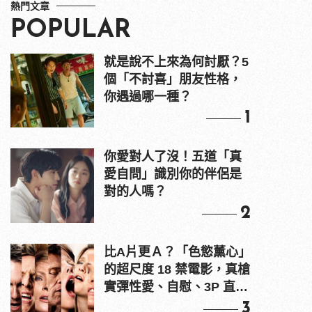
熱門文章
POPULAR
就是說不上來為何討厭？5
個「不討喜」朋友性格，
你遇過哪一種？
1
你愛對人了沒！五道「真
愛自問」識別你的伴侶是
對的人嗎？
2
比A片更Ａ？「色慾薰心」
的超尺度 18 禁電影，真槍
實彈性愛、自慰、3P 直接
上！
3