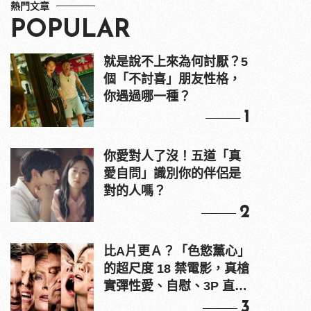
熱門文章
POPULAR
就是說不上來為何討厭？5
個「不討喜」朋友性格，
你遇過哪一種？
1
你愛對人了沒！五道「真
愛自問」識別你的伴侶是
對的人嗎？
2
比A片更Ａ？「色慾薰心」
的超尺度 18 禁電影，真槍
實彈性愛、自慰、3P 直接
上！
3