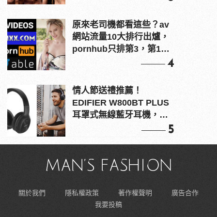
原來老司機都看這些？av
網站流量10大排行出爐，
pornhub只排第3，第1名
竟是他？
4
情人節送禮推薦！
EDIFIER W800BT PLUS
耳罩式無線藍牙耳機，在
耳邊傾訴甜言蜜語
5
關於我們
隱私權政策
著作權聲明
廣告合作
我要投稿