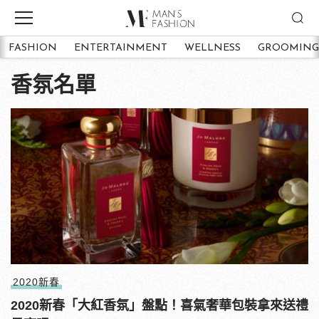
FASHION
ENTERTAINMENT
WELLNESS
GROOMING
香氛名單
2020新春
2020新春「大紅香氛」盤點！喜氣奢華包裝拿來送禮