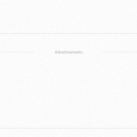
Advertisements