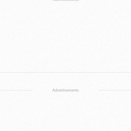
Advertisements