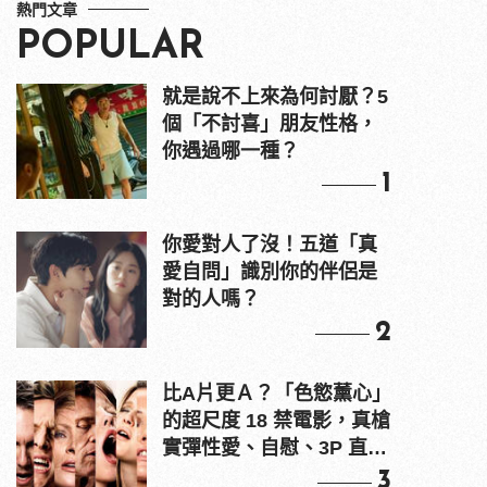
熱門文章
POPULAR
就是說不上來為何討厭？5
個「不討喜」朋友性格，
你遇過哪一種？
1
你愛對人了沒！五道「真
愛自問」識別你的伴侶是
對的人嗎？
2
比A片更Ａ？「色慾薰心」
的超尺度 18 禁電影，真槍
實彈性愛、自慰、3P 直接
上！
3