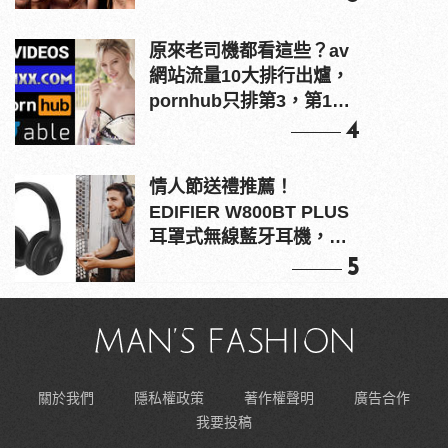
原來老司機都看這些？av
網站流量10大排行出爐，
pornhub只排第3，第1名
竟是他？
4
情人節送禮推薦！
EDIFIER W800BT PLUS
耳罩式無線藍牙耳機，在
耳邊傾訴甜言蜜語
5
關於我們
隱私權政策
著作權聲明
廣告合作
我要投稿