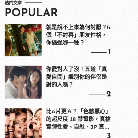
熱門文章
POPULAR
就是說不上來為何討厭？5
個「不討喜」朋友性格，
你遇過哪一種？
1
你愛對人了沒！五道「真
愛自問」識別你的伴侶是
對的人嗎？
2
比A片更Ａ？「色慾薰心」
的超尺度 18 禁電影，真槍
實彈性愛、自慰、3P 直接
上！
3