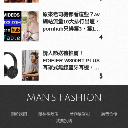
原來老司機都看這些？av
網站流量10大排行出爐，
pornhub只排第3，第1名
竟是他？
4
情人節送禮推薦！
EDIFIER W800BT PLUS
耳罩式無線藍牙耳機，在
耳邊傾訴甜言蜜語
5
關於我們
隱私權政策
著作權聲明
廣告合作
我要投稿