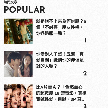
熱門文章
POPULAR
就是說不上來為何討厭？5
個「不討喜」朋友性格，
你遇過哪一種？
1
你愛對人了沒！五道「真
愛自問」識別你的伴侶是
對的人嗎？
2
比A片更Ａ？「色慾薰心」
的超尺度 18 禁電影，真槍
實彈性愛、自慰、3P 直接
上！
3