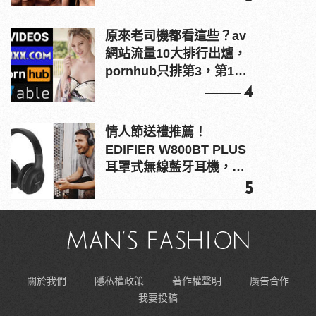
原來老司機都看這些？av
網站流量10大排行出爐，
pornhub只排第3，第1名
竟是他？
4
情人節送禮推薦！
EDIFIER W800BT PLUS
耳罩式無線藍牙耳機，在
耳邊傾訴甜言蜜語
5
關於我們
隱私權政策
著作權聲明
廣告合作
我要投稿