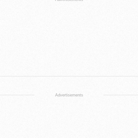
Advertisements