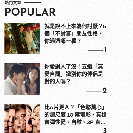
熱門文章
POPULAR
就是說不上來為何討厭？5
個「不討喜」朋友性格，
你遇過哪一種？
1
你愛對人了沒！五道「真
愛自問」識別你的伴侶是
對的人嗎？
2
比A片更Ａ？「色慾薰心」
的超尺度 18 禁電影，真槍
實彈性愛、自慰、3P 直接
上！
3