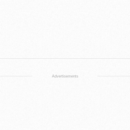
Advertisements