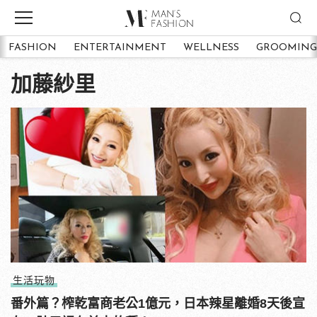
FASHION
ENTERTAINMENT
WELLNESS
GROOMING
加藤紗里
生活玩物
番外篇？榨乾富商老公1億元，日本辣星離婚8天後宣