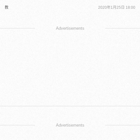
教
2020年1月25日 18:00
Advertisements
Advertisements