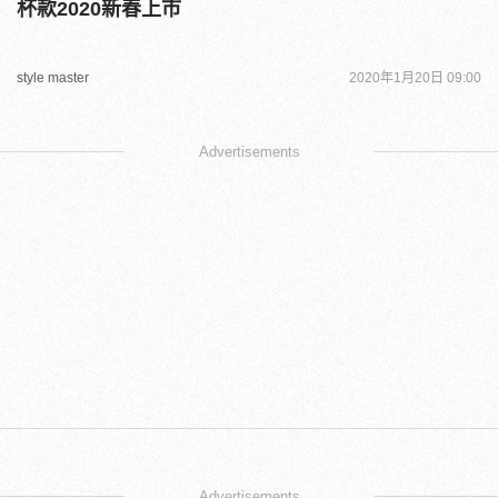
杯款2020新春上市
style master
2020年1月20日 09:00
Advertisements
Advertisements