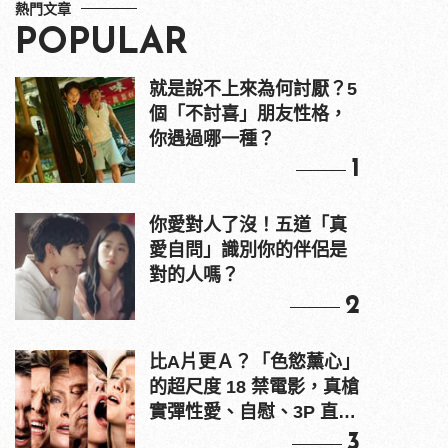
熱門文章
POPULAR
就是說不上來為何討厭？5
個「不討喜」朋友性格，
你遇過哪一種？
1
你愛對人了沒！五道「真
愛自問」識別你的伴侶是
對的人嗎？
2
比A片更Ａ？「色慾薰心」
的超尺度 18 禁電影，真槍
實彈性愛、自慰、3P 直接
上！
3