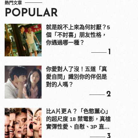
熱門文章
POPULAR
就是說不上來為何討厭？5
個「不討喜」朋友性格，
你遇過哪一種？
1
你愛對人了沒！五道「真
愛自問」識別你的伴侶是
對的人嗎？
2
比A片更Ａ？「色慾薰心」
的超尺度 18 禁電影，真槍
實彈性愛、自慰、3P 直接
上！
3