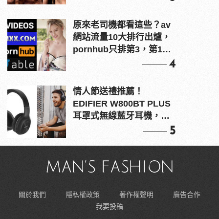
原來老司機都看這些？av
網站流量10大排行出爐，
pornhub只排第3，第1名
竟是他？
4
情人節送禮推薦！
EDIFIER W800BT PLUS
耳罩式無線藍牙耳機，在
耳邊傾訴甜言蜜語
5
關於我們
隱私權政策
著作權聲明
廣告合作
我要投稿