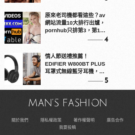
原來老司機都看這些？av
網站流量10大排行出爐，
pornhub只排第3，第1名
竟是他？
4
情人節送禮推薦！
EDIFIER W800BT PLUS
耳罩式無線藍牙耳機，在
耳邊傾訴甜言蜜語
5
關於我們
隱私權政策
著作權聲明
廣告合作
我要投稿