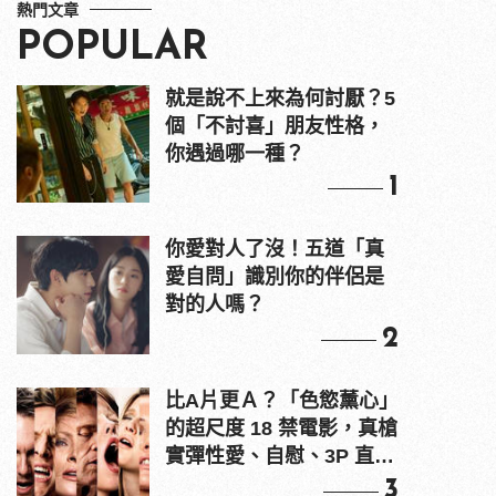
熱門文章
POPULAR
就是說不上來為何討厭？5
個「不討喜」朋友性格，
你遇過哪一種？
1
你愛對人了沒！五道「真
愛自問」識別你的伴侶是
對的人嗎？
2
比A片更Ａ？「色慾薰心」
的超尺度 18 禁電影，真槍
實彈性愛、自慰、3P 直接
上！
3