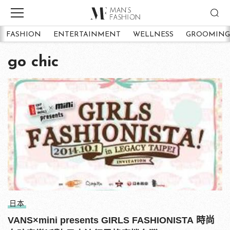
FASHION
ENTERTAINMENT
WELLNESS
GROOMING
go chic
日本
VANS×mini presents GIRLS FASHIONISTA 時尚