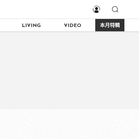
LIVING
VIDEO
本月特輯