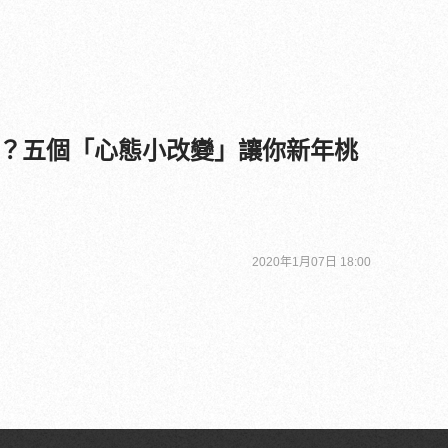
？五個「心態小改變」讓你新年桃
2020年1月07日 18:00