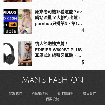
原來老司機都看這些？av
網站流量10大排行出爐，
pornhub只排第3，第1名
竟是他？
4
情人節送禮推薦！
EDIFIER W800BT PLUS
耳罩式無線藍牙耳機，在
耳邊傾訴甜言蜜語
5
關於我們
隱私權政策
著作權聲明
廣告合作
我要投稿