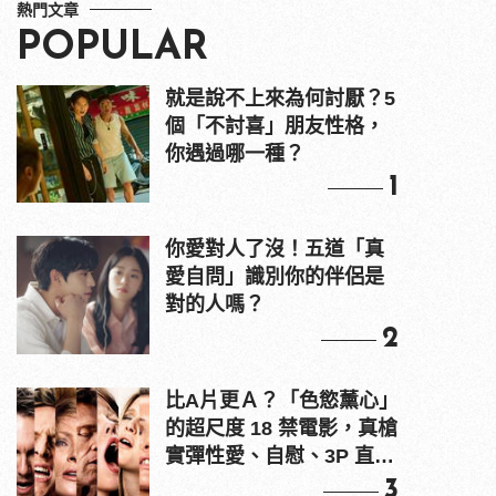
熱門文章
POPULAR
就是說不上來為何討厭？5
個「不討喜」朋友性格，
你遇過哪一種？
1
你愛對人了沒！五道「真
愛自問」識別你的伴侶是
對的人嗎？
2
比A片更Ａ？「色慾薰心」
的超尺度 18 禁電影，真槍
實彈性愛、自慰、3P 直接
上！
3