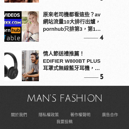
原來老司機都看這些？av
網站流量10大排行出爐，
pornhub只排第3，第1名
竟是他？
4
情人節送禮推薦！
EDIFIER W800BT PLUS
耳罩式無線藍牙耳機，在
耳邊傾訴甜言蜜語
5
關於我們
隱私權政策
著作權聲明
廣告合作
我要投稿