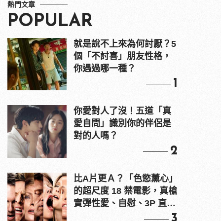
熱門文章
POPULAR
就是說不上來為何討厭？5
個「不討喜」朋友性格，
你遇過哪一種？
1
你愛對人了沒！五道「真
愛自問」識別你的伴侶是
對的人嗎？
2
比A片更Ａ？「色慾薰心」
的超尺度 18 禁電影，真槍
實彈性愛、自慰、3P 直接
上！
3