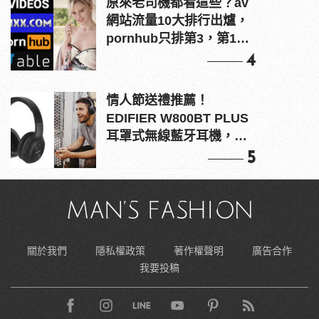
原來老司機都看這些？av
網站流量10大排行出爐，
pornhub只排第3，第1名
竟是他？
4
情人節送禮推薦！
EDIFIER W800BT PLUS
耳罩式無線藍牙耳機，在
耳邊傾訴甜言蜜語
5
關於我們
隱私權政策
著作權聲明
廣告合作
我要投稿