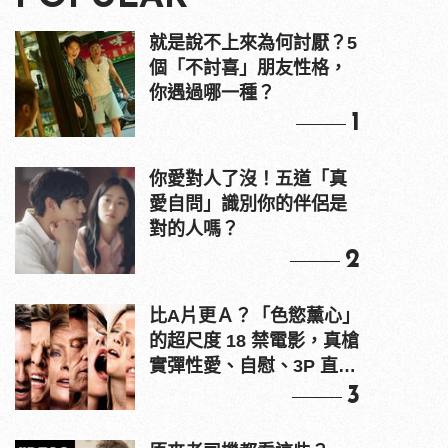
就是說不上來為何討厭？5
個「不討喜」朋友性格，
你遇過哪一種？
1
你愛對人了沒！五道「真
愛自問」識別你的伴侶是
對的人嗎？
2
比A片更Ａ？「色慾薰心」
的超尺度 18 禁電影，真槍
實彈性愛、自慰、3P 直接
上！
3