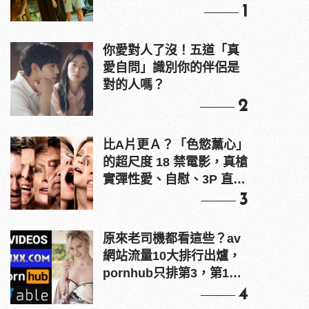
1
你愛對人了沒！五道「真
愛自問」識別你的伴侶是
對的人嗎？
2
比A片更Ａ？「色慾薰心」
的超尺度 18 禁電影，真槍
實彈性愛、自慰、3P 直接
上！
3
原來老司機都看這些？av
網站流量10大排行出爐，
pornhub只排第3，第1名
竟是他？
4