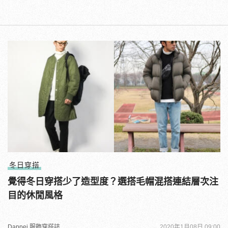
冬日穿搭
覺得冬日穿搭少了造型度？選搭毛帽混搭連結層次注
目的休閒風格
Dappei 服飾穿搭誌
2020年1月08日 09:00