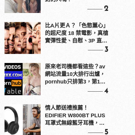
2
比A片更Ａ？「色慾薰心」
的超尺度 18 禁電影，真槍
實彈性愛、自慰、3P 直接
上！
3
原來老司機都看這些？av
網站流量10大排行出爐，
pornhub只排第3，第1名
竟是他？
4
情人節送禮推薦！
EDIFIER W800BT PLUS
耳罩式無線藍牙耳機，在
耳邊傾訴甜言蜜語
5