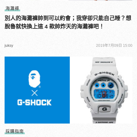
海灘褲
別人的海灘褲帥到可以約會；我穿卻只能自己睡？想
脫魯就快換上這 4 款帥炸天的海灘褲吧！
juksy
2019年7月09日 15:00
採購指南