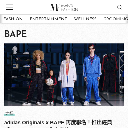
FASHION
ENTERTAINMENT
WELLNESS
GROOMING
BAPE
穿搭
adidas Originals x BAPE 再度聯名！推出經典