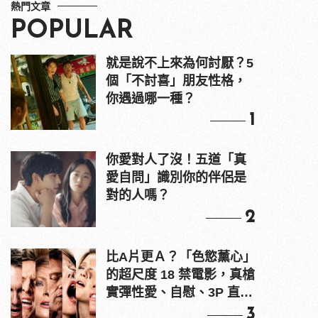
熱門文章
POPULAR
就是說不上來為何討厭？5
個「不討喜」朋友性格，
你遇過哪一種？
1
你愛對人了沒！五道「真
愛自問」識別你的伴侶是
對的人嗎？
2
比A片更Ａ？「色慾薰心」
的超尺度 18 禁電影，真槍
實彈性愛、自慰、3P 直接
上！
3