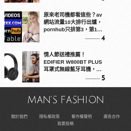
原來老司機都看這些？av
網站流量10大排行出爐，
pornhub只排第3，第1名
竟是他？
4
情人節送禮推薦！
EDIFIER W800BT PLUS
耳罩式無線藍牙耳機，在
耳邊傾訴甜言蜜語
5
關於我們
隱私權政策
著作權聲明
廣告合作
我要投稿