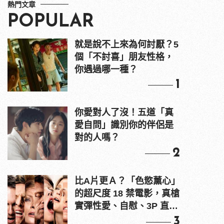
熱門文章
POPULAR
就是說不上來為何討厭？5
個「不討喜」朋友性格，
你遇過哪一種？
1
你愛對人了沒！五道「真
愛自問」識別你的伴侶是
對的人嗎？
2
比A片更Ａ？「色慾薰心」
的超尺度 18 禁電影，真槍
實彈性愛、自慰、3P 直接
上！
3