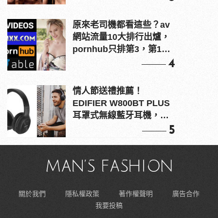
原來老司機都看這些？av
網站流量10大排行出爐，
pornhub只排第3，第1名
竟是他？
4
情人節送禮推薦！
EDIFIER W800BT PLUS
耳罩式無線藍牙耳機，在
耳邊傾訴甜言蜜語
5
關於我們
隱私權政策
著作權聲明
廣告合作
我要投稿