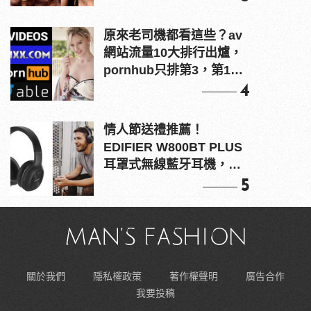
原來老司機都看這些？av
網站流量10大排行出爐，
pornhub只排第3，第1名
竟是他？
4
情人節送禮推薦！
EDIFIER W800BT PLUS
耳罩式無線藍牙耳機，在
耳邊傾訴甜言蜜語
5
關於我們
隱私權政策
著作權聲明
廣告合作
我要投稿