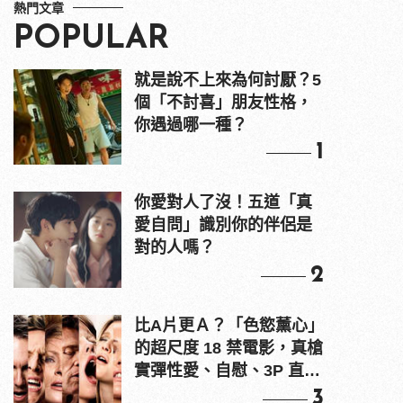
熱門文章
POPULAR
就是說不上來為何討厭？5
個「不討喜」朋友性格，
你遇過哪一種？
1
你愛對人了沒！五道「真
愛自問」識別你的伴侶是
對的人嗎？
2
比A片更Ａ？「色慾薰心」
的超尺度 18 禁電影，真槍
實彈性愛、自慰、3P 直接
上！
3