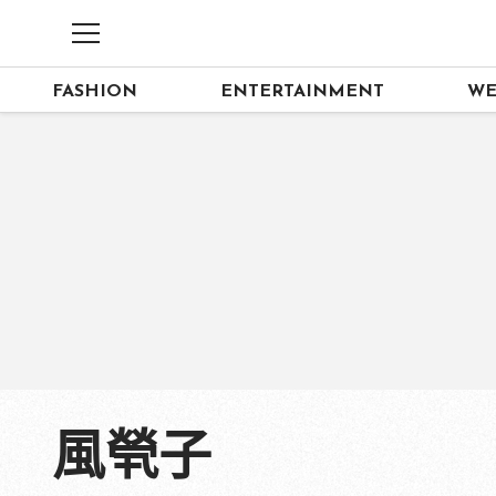
FASHION
ENTERTAINMENT
WE
風煢子