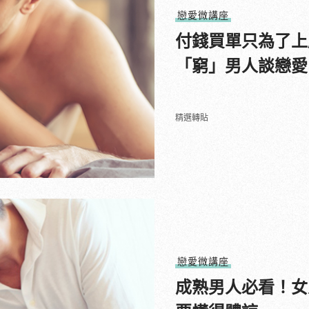
戀愛微講座
付錢買單只為了上
「窮」男人談戀愛
精選轉貼
戀愛微講座
成熟男人必看！女