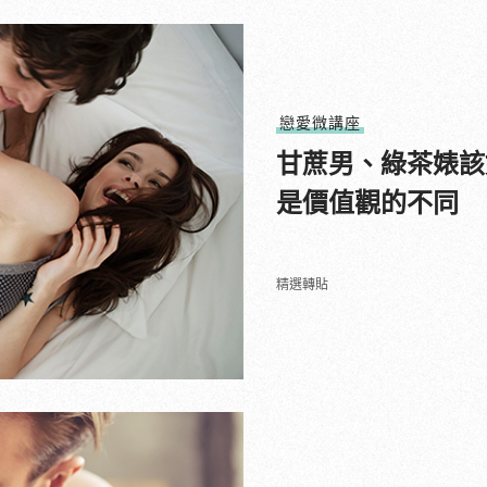
戀愛微講座
甘蔗男、綠茶婊該
是價值觀的不同
精選轉貼