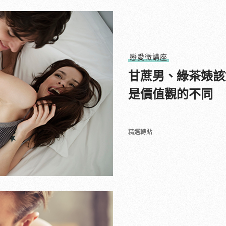
戀愛微講座
甘蔗男、綠茶婊該
是價值觀的不同
精選轉貼