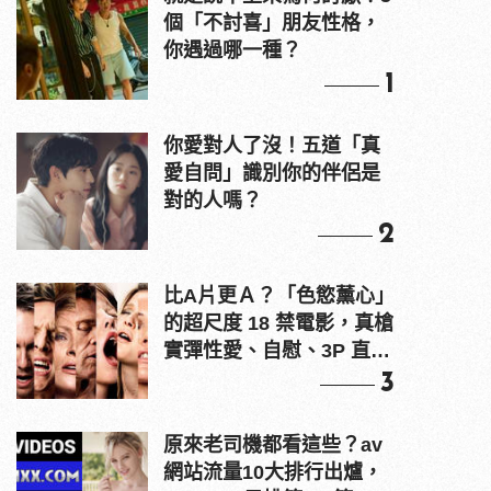
個「不討喜」朋友性格，
你遇過哪一種？
1
你愛對人了沒！五道「真
愛自問」識別你的伴侶是
對的人嗎？
2
比A片更Ａ？「色慾薰心」
的超尺度 18 禁電影，真槍
實彈性愛、自慰、3P 直接
上！
3
原來老司機都看這些？av
網站流量10大排行出爐，